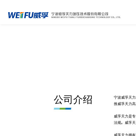
公司介绍
宁波威孚天力
推威孚天力高
威孚天力是专
法规。威孚天
威孚天力拥有