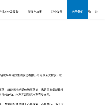
行业地位及贡献
新闻与故事
职业发展
关于我们
EN
月无锡威孚高科技集团股份有限公司完成全资控股，助
压器、新能源混动涡轮增压器等，满足国家最新排放
实现传统动力汽车和新能源汽车完整布局。
新、自主研发的道路上不断探索、不断前行。为了满