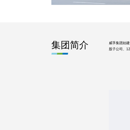
集团简介
威孚集团始建
股子公司、1